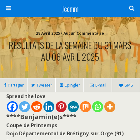
Jccmm
28 Avril 2025 • Aucun Commentaire
RÉSULTATS DE LA SEMAINE DU 31 MARS
AU 06 AVRIL 2025
Partager
Tweeter
Épingler
E-mail
SMS
Spread the love
****Benjamin(e)s****
Coupe de Printemps
Dojo Départemental de Brétigny-sur-Orge (91)