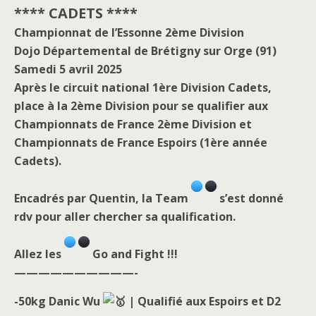
Vous devez
vous connecter
pour publier un
commentaire.
Retour au début
Mobile
Bureau
Avec
WPtouch Mobile Suite for WordPress
Fatal error
: Uncaught wfWAFStorageFileException: Unable
to verify temporary file contents for atomic writing. in
/home/users6/j/jccmm/www/wp-
content/plugins/wordfence/vendor/wordfence/wf-
waf/src/lib/storage/file.php:51 Stack trace: #0
/home/users6/j/jccmm/www/wp-
content/plugins/wordfence/vendor/wordfence/wf-