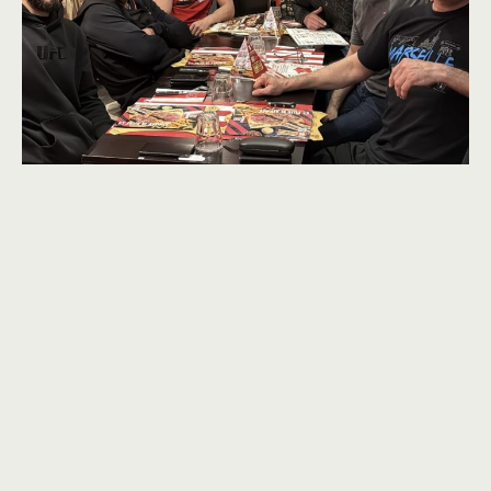
**** CADETS ****
Championnat de l’Essonne 2ème Division
Dojo Départemental de Brétigny sur Orge (91)
Samedi 5 avril 2025
Après le circuit national 1ère Division Cadets,
place à la 2ème Division pour se qualifier aux
Championnats de France 2ème Division et
Championnats de France Espoirs (1ère année
Cadets).