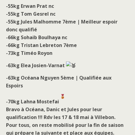
waf/src/lib/storage/file.php(658):
wfWAFStorageFile::atomicFilePutContents('/home/users6/j/...
'<?php exit('Acc...') #1 [internal function]: wfWAFStorageFile-
>saveConfig('livewaf') #2 {main} thrown in
/home/users6/j/jccmm/www/wp-
content/plugins/wordfence/vendor/wordfence/wf-
waf/src/lib/storage/file.php
on line
51