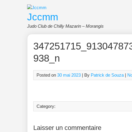
Skip
to
Jccmm
content
Judo Club de Chilly Mazarin – Morangis
347251715_91304787
938_n
Posted on
30 mai 2023
| By
Patrick de Souza
|
N
Category:
Laisser un commentaire