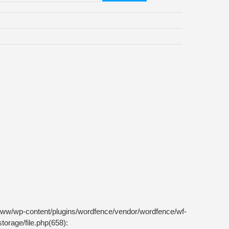
m/www/wp-content/plugins/wordfence/vendor/wordfence/wf-
torage/file.php(658):