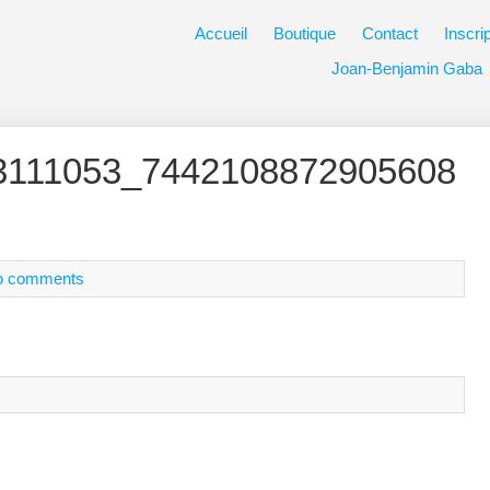
Accueil
Boutique
Contact
Inscri
Joan-Benjamin Gaba
3111053_7442108872905608
o comments