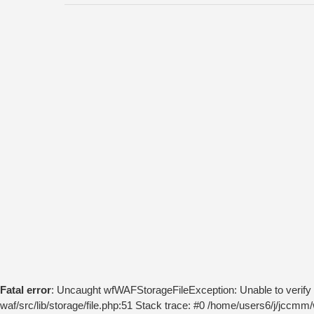
Fatal error
: Uncaught wfWAFStorageFileException: Unable to verify 
waf/src/lib/storage/file.php:51 Stack trace: #0 /home/users6/j/jccm