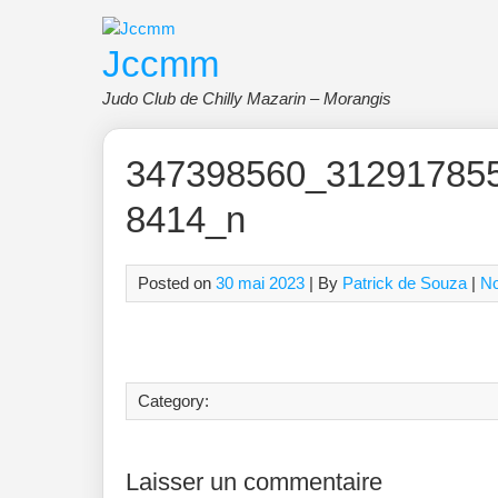
Skip
to
Jccmm
content
Judo Club de Chilly Mazarin – Morangis
347398560_31291785
8414_n
Posted on
30 mai 2023
| By
Patrick de Souza
|
N
Category:
Laisser un commentaire