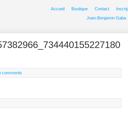
Accueil
Boutique
Contact
Inscri
Joan-Benjamin Gaba
57382966_734440155227180
o comments