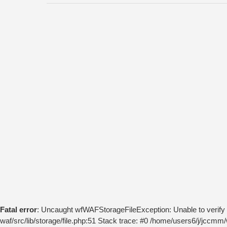
Fatal error
: Uncaught wfWAFStorageFileException: Unable to verify 
waf/src/lib/storage/file.php:51 Stack trace: #0 /home/users6/j/jccm