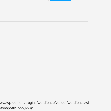
m/www/wp-content/plugins/wordfence/vendor/wordfence/wf-
torage/file.php(658):