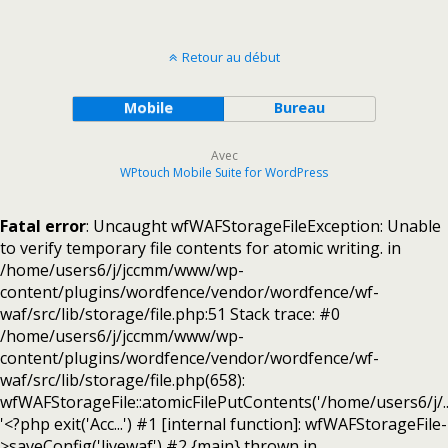
Retour au début
Mobile
Bureau
Avec
WPtouch Mobile Suite for WordPress
Fatal error
: Uncaught wfWAFStorageFileException: Unable
to verify temporary file contents for atomic writing. in
/home/users6/j/jccmm/www/wp-
content/plugins/wordfence/vendor/wordfence/wf-
waf/src/lib/storage/file.php:51 Stack trace: #0
/home/users6/j/jccmm/www/wp-
content/plugins/wordfence/vendor/wordfence/wf-
waf/src/lib/storage/file.php(658):
wfWAFStorageFile::atomicFilePutContents('/home/users6/j/...
'<?php exit('Acc...') #1 [internal function]: wfWAFStorageFile-
>saveConfig('livewaf') #2 {main} thrown in