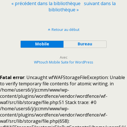
« précédent dans la bibliothèque
suivant dans la
bibliothèque »
Retour au début
Mobile
Bureau
Avec
WPtouch Mobile Suite for WordPress
Fatal error
: Uncaught wfWAFStorageFileException: Unable
to verify temporary file contents for atomic writing. in
/home/users6/j/jccmm/www/wp-
content/plugins/wordfence/vendor/wordfence/wf-
waf/src/lib/storage/file.php:51 Stack trace: #0
/home/users6/j/jccmm/www/wp-
content/plugins/wordfence/vendor/wordfence/wf-
waf/src/lib/storage/file.php(658):