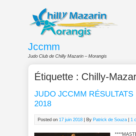
Skip
to
content
Jccmm
Judo Club de Chilly Mazarin – Morangis
Étiquette :
Chilly-Mazar
JUDO JCCMM RÉSULTATS D
2018
Posted on
17 juin 2018
| By
Patrick de Souza
|
1 
****MAS