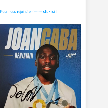
8
Pour nous rejoindre <------- click ici !