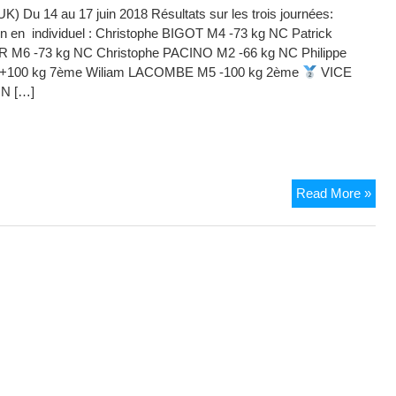
UK) Du 14 au 17 juin 2018 Résultats sur les trois journées:
n en individuel : Christophe BIGOT M4 -73 kg NC Patrick
M6 -73 kg NC Christophe PACINO M2 -66 kg NC Philippe
 +100 kg 7ème Wiliam LACOMBE M5 -100 kg 2ème
VICE
N […]
JU
Read More »
JC
RÉS
DE
LA
SE
DU
11
AU
17
JUI