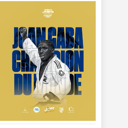
DO
CMM
ULTATS
MAINE
N