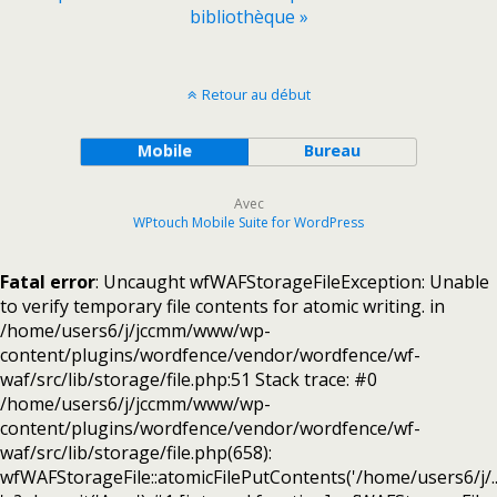
bibliothèque »
Retour au début
Mobile
Bureau
Avec
WPtouch Mobile Suite for WordPress
Fatal error
: Uncaught wfWAFStorageFileException: Unable
to verify temporary file contents for atomic writing. in
/home/users6/j/jccmm/www/wp-
content/plugins/wordfence/vendor/wordfence/wf-
waf/src/lib/storage/file.php:51 Stack trace: #0
/home/users6/j/jccmm/www/wp-
content/plugins/wordfence/vendor/wordfence/wf-
waf/src/lib/storage/file.php(658):
wfWAFStorageFile::atomicFilePutContents('/home/users6/j/...