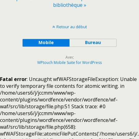
bibliothèque »
Retour au début
Mobile
Bureau
Avec
WPtouch Mobile Suite for WordPress
Fatal error
: Uncaught wfWAFStorageFileException: Unable
to verify temporary file contents for atomic writing. in
/home/users6/j/jccmm/www/wp-
content/plugins/wordfence/vendor/wordfence/wf-
waf/src/lib/storage/file.php:51 Stack trace: #0
/home/users6/j/jccmm/www/wp-
content/plugins/wordfence/vendor/wordfence/wf-
waf/src/lib/storage/file.php(658):
wfWAFStorageFile::atomicFilePutContents('/home/users6/j/...