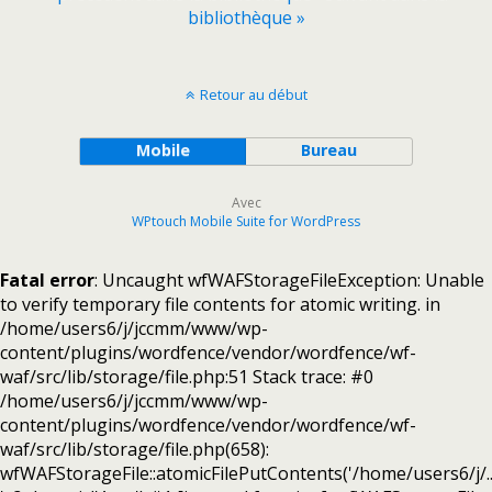
bibliothèque »
Retour au début
Mobile
Bureau
Avec
WPtouch Mobile Suite for WordPress
Fatal error
: Uncaught wfWAFStorageFileException: Unable
to verify temporary file contents for atomic writing. in
/home/users6/j/jccmm/www/wp-
content/plugins/wordfence/vendor/wordfence/wf-
waf/src/lib/storage/file.php:51 Stack trace: #0
/home/users6/j/jccmm/www/wp-
content/plugins/wordfence/vendor/wordfence/wf-
waf/src/lib/storage/file.php(658):
wfWAFStorageFile::atomicFilePutContents('/home/users6/j/...