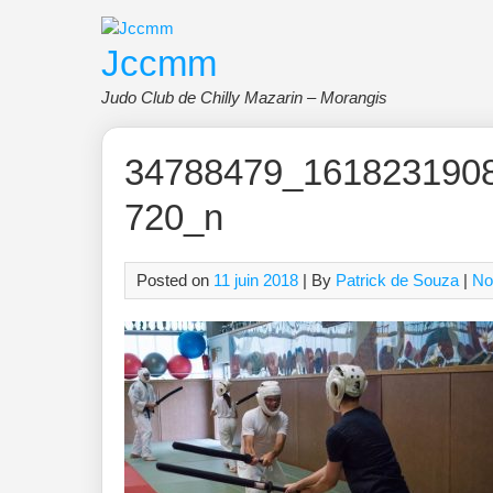
Skip
to
Jccmm
content
Judo Club de Chilly Mazarin – Morangis
34788479_161823190
720_n
Posted on
11 juin 2018
| By
Patrick de Souza
|
No