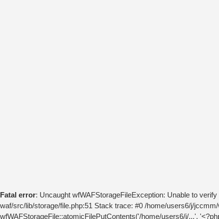
Fatal error
: Uncaught wfWAFStorageFileException: Unable to verify 
waf/src/lib/storage/file.php:51 Stack trace: #0 /home/users6/j/jccm
wfWAFStorageFile::atomicFilePutContents('/home/users6/j/...', '<?php 