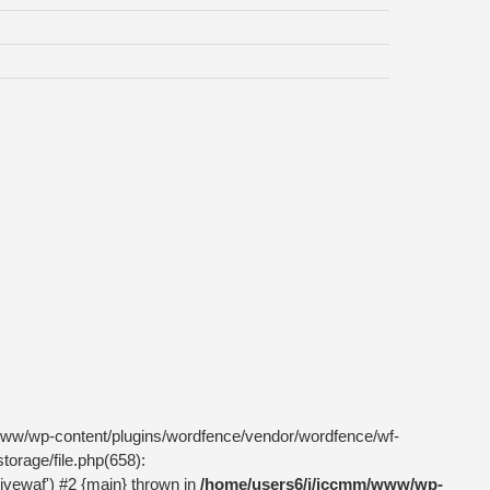
m/www/wp-content/plugins/wordfence/vendor/wordfence/wf-
torage/file.php(658):
livewaf') #2 {main} thrown in
/home/users6/j/jccmm/www/wp-