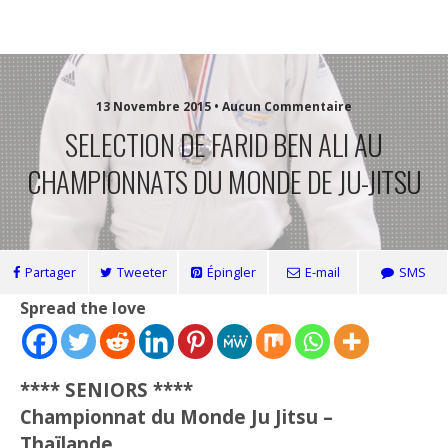
Jccmm
13 Novembre 2015 • Aucun Commentaire
SELECTION DE FARID BEN ALI AU
CHAMPIONNATS DU MONDE DE JU-JITSU
Partager
Tweeter
Épingler
E-mail
SMS
Spread the love
**** SENIORS ****
Championnat du Monde Ju Jitsu –
Thaïlande