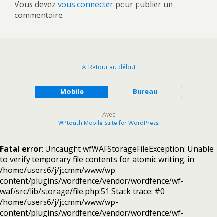
Vous devez
vous connecter
pour publier un
commentaire.
Retour au début
Mobile
Bureau
Avec
WPtouch Mobile Suite for WordPress
Fatal error
: Uncaught wfWAFStorageFileException: Unable
to verify temporary file contents for atomic writing. in
/home/users6/j/jccmm/www/wp-
content/plugins/wordfence/vendor/wordfence/wf-
waf/src/lib/storage/file.php:51 Stack trace: #0
/home/users6/j/jccmm/www/wp-
content/plugins/wordfence/vendor/wordfence/wf-