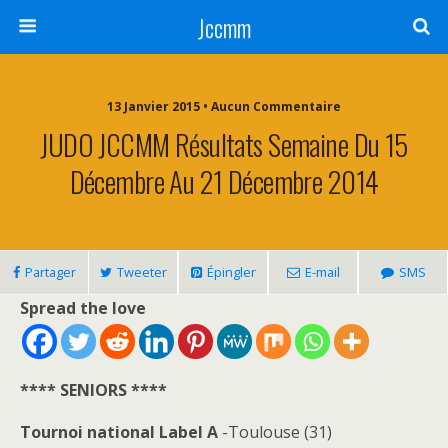
Jccmm
13 Janvier 2015 • Aucun Commentaire
JUDO JCCMM Résultats Semaine Du 15
Décembre Au 21 Décembre 2014
Partager
Tweeter
Épingler
E-mail
SMS
Spread the love
**** SENIORS ****
Tournoi national Label A
-Toulouse (31)