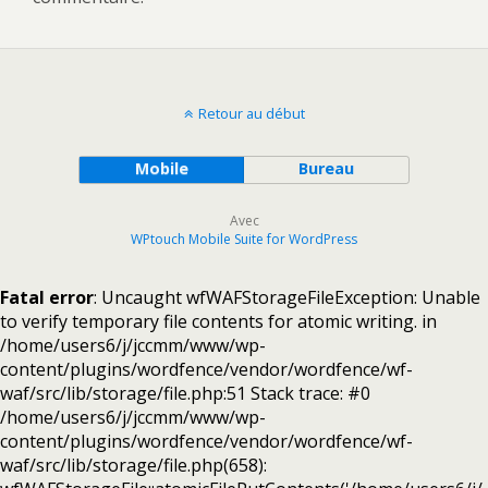
Retour au début
Mobile
Bureau
Avec
WPtouch Mobile Suite for WordPress
Fatal error
: Uncaught wfWAFStorageFileException: Unable
to verify temporary file contents for atomic writing. in
/home/users6/j/jccmm/www/wp-
content/plugins/wordfence/vendor/wordfence/wf-
waf/src/lib/storage/file.php:51 Stack trace: #0
/home/users6/j/jccmm/www/wp-
content/plugins/wordfence/vendor/wordfence/wf-
waf/src/lib/storage/file.php(658):