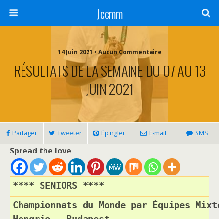
Jccmm
14 Juin 2021 • Aucun Commentaire
RÉSULTATS DE LA SEMAINE DU 07 AU 13
JUIN 2021
Partager
Tweeter
Épingler
E-mail
SMS
Spread the love
**** SENIORS ****
Championnats du Monde par Équipes Mixt
Hongrie - Budapest