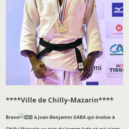
****Ville de Chilly-Mazarin****
Bravo
à Joan-Benjamin GABA qui évolue à
Chilly-Mazarin au sein du
Jccmm Judo
et qui vient