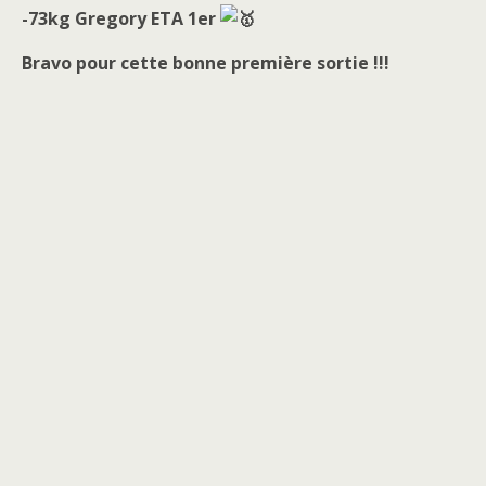
**** CADETS.TES ****
Coupe de Rentrée
Dojo Départemental de Brétigny sur Orge (91)
Dimanche 16 octobre 2022
Juste après les Minimes ce sont les cadets en
qui ont pris place pour leur Coupe de Rentrée.
Eléa, Raphaëlle et Suleyman se sont engagés pour