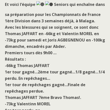
Et voici l’équipe
Seniors qui enchaîne dans
sa préparation pour les Championnats de France
1ère Division dans 3 semaines déjà, à Malaga.
Avec les blessures qui se soignent, ce sont donc
Thomas
JAFFART
en -66kg et Valentin MOREL en
-73kg pour samedi et Joris AGBEGNENOU en -100kg
dimanche, encadrés par Abder.
Premiers tours dès 9h00 …
Résultats :
-66kg Thomas JAFFART
1er tour gagné…
2ème tour gagné…
1/8 gagné…
1/4
perdu. En repêchages…
1er tour de repêchages gagné…
Finale de
repêchages perdue.
Thomas JAFFART 7ème Bravo Thomas!.
-73kg Valentinn MOREL