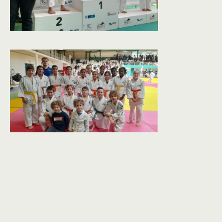
**** MINIMES ****
Coupe de Rentrée
Dojo Départemental de Brétigny sur Orge (91)
Dimanche 16 octobre 2022
C’est au tour de l’équipe
Minimes de faire