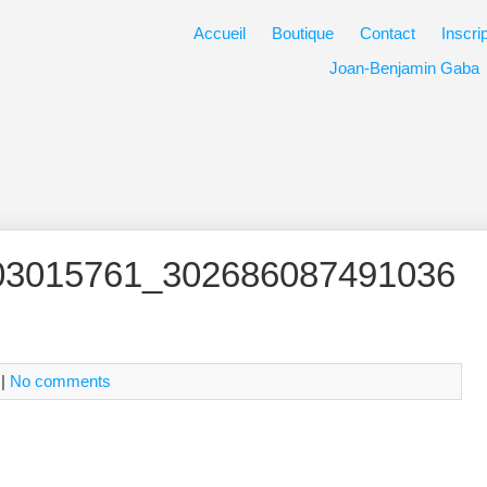
Accueil
Boutique
Contact
Inscri
Joan-Benjamin Gaba
03015761_302686087491036
|
No comments