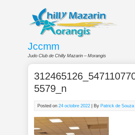
Skip
to
content
Jccmm
Judo Club de Chilly Mazarin – Morangis
312465126_54711077
5579_n
Posted on
24 octobre 2022
| By
Patrick de Souza