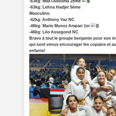
-63kg: Mila Oulouma 2ème
-63kg: Lehna Hadjer 5ème
Masculins:
-42kg: Anthony Vaz NC
-46kg: Mario Munoz Ampan 1er
-46kg: Léo Assegond NC
Bravo à tout le groupe benjamin pour son in
qui sont venus encourager les copains et a
enfants!