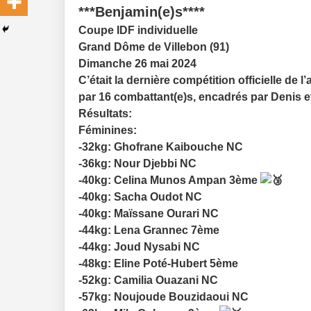
***Benjamin(e)s****
Coupe IDF individuelle
Grand Dôme de Villebon (91)
Dimanche 26 mai 2024
C’était la dernière compétition officielle de
par 16 combattant(e)s, encadrés par Denis e
Résultats:
Féminines:
-32kg: Ghofrane Kaibouche NC
-36kg: Nour Djebbi NC
-40kg: Celina Munos Ampan 3ème
-40kg: Sacha Oudot NC
-40kg: Maïssane Ourari NC
-44kg: Lena Grannec 7ème
-44kg: Joud Nysabi NC
-48kg: Eline Poté-Hubert 5ème
-52kg: Camilia Ouazani NC
-57kg: Noujoude Bouzidaoui NC