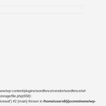
m/www/wp-content/plugins/wordfence/vendor/wordfence/wf-
torage/file.php(658):
livewaf') #2 {main} thrown in
/home/users6/j/jccmm/www/wp-