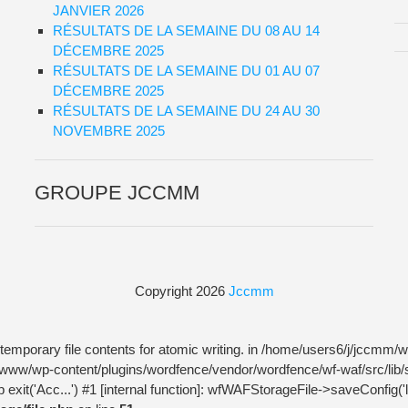
JANVIER 2026
RÉSULTATS DE LA SEMAINE DU 08 AU 14
DÉCEMBRE 2025
RÉSULTATS DE LA SEMAINE DU 01 AU 07
DÉCEMBRE 2025
RÉSULTATS DE LA SEMAINE DU 24 AU 30
NOVEMBRE 2025
GROUPE JCCMM
Copyright 2026
Jccmm
temporary file contents for atomic writing. in /home/users6/j/jccm
m/www/wp-content/plugins/wordfence/vendor/wordfence/wf-waf/src/lib/s
exit('Acc...') #1 [internal function]: wfWAFStorageFile->saveConfig('