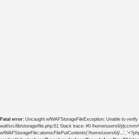
Fatal error
: Uncaught wfWAFStorageFileException: Unable to verify 
waf/src/lib/storage/file.php:51 Stack trace: #0 /home/users6/j/jccm
wfWAFStorageFile::atomicFilePutContents('/home/users6/j/...', '<?php 