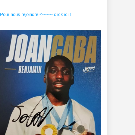
Pour nous rejoindre <------- click ici !