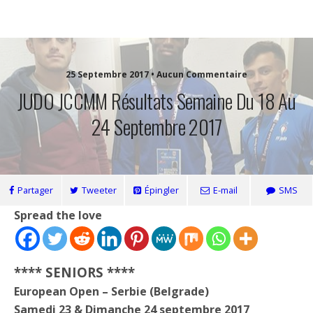
Jccmm
25 Septembre 2017 • Aucun Commentaire
JUDO JCCMM Résultats Semaine Du 18 Au
24 Septembre 2017
Partager
Tweeter
Épingler
E-mail
SMS
Spread the love
**** SENIORS ****
European Open – Serbie (Belgrade)
Samedi 23 & Dimanche 24 septembre 2017