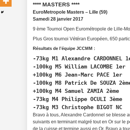
**** MASTERS ****
EuroMetropole Masters – Lille (59)
Samedi 28 janvier 2017
9 ème Tournoi Open Eurométropole de Lille-M
Plus Gros tournoi Vétéran Européen, 650 partic
Résultats de l’équipe JCCMM :
-73kg M1 Alexandre CARDONNEL 1e
-100kg M5 William LACOMBE 1er

+100kg M6 Jean-Marc PACE 1er 

-100kg M8 Patrick De SOUZA 2ème
+100kg M4 Samuel ZAMIA 2ème
-73kg M4 Philippe OCULI 3ème
-73kg M3 Christophe BIGOT NC
Bravo à tous, Alexandre Cardonnel se blesse a
suivants en terminant malgré tout en Or sur le
de la cuisse et termine aussi en Or. Bravo a tou