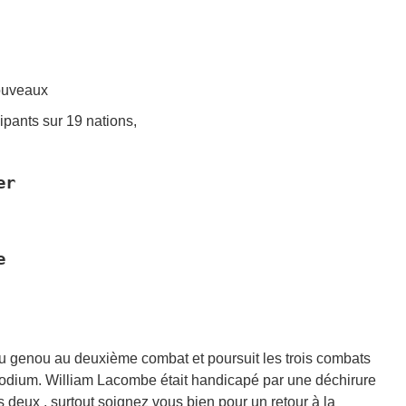
ouveaux
ipants sur 19 nations,
r



u genou au deuxième combat et poursuit les trois combats
 podium. William Lacombe était handicapé par une déchirure
s deux , surtout soignez vous bien pour un retour à la